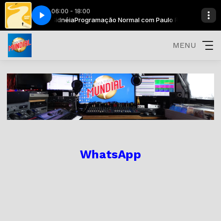
06:00 - 18:00
berto Lidio e Sidnéia
YOU
BRUNO MARS-MARRY YOU
Programação Normal com Paulo Roberto Lidio e Si
MENU
WhatsApp