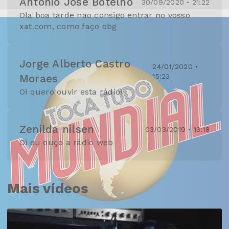
Antonio Jose Botelho
30/09/2020 • 21:22
Ola boa tarde nao consigo entrar no vosso
xat.com, como faço obg
Jorge Alberto Castro
24/01/2020 •
15:23
Moraes
Oi quero ouvir esta rádio!
Zenilda nilsen
03/03/2019 • 13:18
Oi eu ouço a rádio web
Mais vídeos