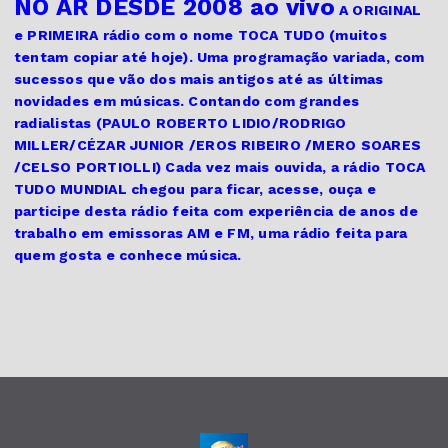
NO AR DESDE 2008 ao vivo
A ORIGINAL
e PRIMEIRA
rádio com o nome TOCA TUDO (muitos
tentam copiar até hoje). Uma programação variada, com
sucessos que vão dos mais antigos até as últimas
novidades em músicas. Contando com grandes
radialistas (PAULO ROBERTO LIDIO/RODRIGO
MILLER/CÉZAR JUNIOR /EROS RIBEIRO /MERO SOARES
/CELSO PORTIOLLI) Cada vez mais ouvida, a rádio TOCA
TUDO MUNDIAL chegou para ficar, acesse, ouça e
participe desta rádio feita com experiência de anos de
trabalho em emissoras AM e FM, uma rádio feita para
quem gosta e conhece música.