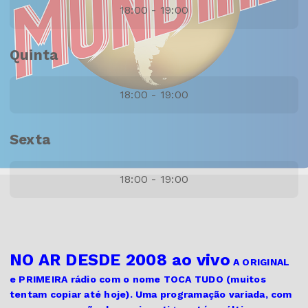
18:00 - 19:00
Quinta
18:00 - 19:00
Sexta
18:00 - 19:00
NO AR DESDE 2008 ao vivo
A ORIGINAL
e PRIMEIRA
rádio com o nome TOCA TUDO (muitos
tentam copiar até hoje). Uma programação variada, com