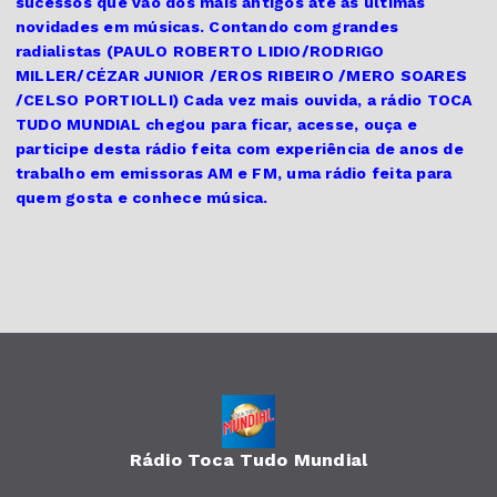
sucessos que vão dos mais antigos até as últimas
novidades em músicas. Contando com grandes
radialistas (PAULO ROBERTO LIDIO/RODRIGO
MILLER/CÉZAR JUNIOR /EROS RIBEIRO /MERO SOARES
/CELSO PORTIOLLI) Cada vez mais ouvida, a rádio TOCA
TUDO MUNDIAL chegou para ficar, acesse, ouça e
participe desta rádio feita com experiência de anos de
trabalho em emissoras AM e FM, uma rádio feita para
quem gosta e conhece música.
Rádio Toca Tudo Mundial