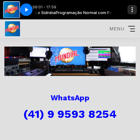
06:01 - 17:59
o Roberto Lidio e Sidnéia
ILLION MILES (2013)
JASON MRAZ - 93 MILLION MILES (2013)
Programação Normal com Paulo Roberto Lidio
MENU
WhatsApp
(41) 9 9593 8254